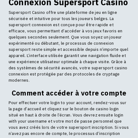
Connexion Supersport Casino
Supersport Casino offre une plateforme de jeu en ligne
sécurisée et intuitive pour tous les joueurs belges. La
supersport connexion est conçue pour être rapide et
efficace, vous permettant d’accéder à vos jeux favoris en
quelques secondes seulement. Que vous soyez un joueur
expérimenté ou débutant, le processus de connexion
supersport reste simple et accessible depuis n’importe quel
appareil. L’interface utilisée garantit une navigation fluide et
une expérience utilisateur optimale à chaque visite. Grâce à
des systèmes de sécurité avancés, votre supersport casino
connexion est protégée par des protocoles de cryptage
modernes.
Comment accéder à votre compte
Pour effectuer votre login to your account, rendez-vous sur
la page d’accueil et cliquez sur le bouton de casino login
situé en haut à droite de l’écran. Vous devrez ensuite login
with your username et votre mot de passe personnel que
vous avez créés lors de votre supersport inscription. Si vous
n’avez pas encore de compte, le processus d’inscription