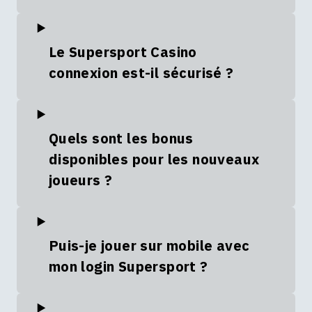
Le Supersport Casino
connexion est-il sécurisé ?
Quels sont les bonus
disponibles pour les nouveaux
joueurs ?
Puis-je jouer sur mobile avec
mon login Supersport ?